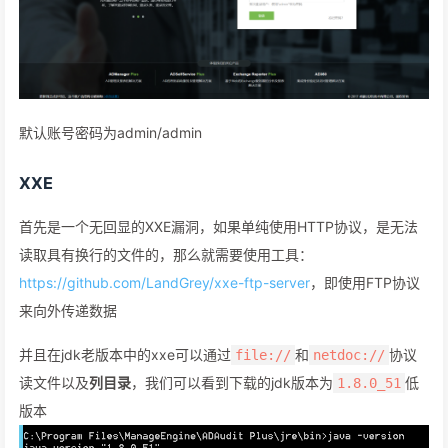
默认账号密码为admin/admin
XXE
首先是一个无回显的XXE漏洞，如果单纯使用HTTP协议，是无法
读取具有换行的文件的，那么就需要使用工具：
https://github.com/LandGrey/xxe-ftp-server
，即使用FTP协议
来向外传递数据
并且在jdk老版本中的xxe可以通过
和
协议
file://
netdoc://
读文件以及
列目录
，我们可以看到下载的jdk版本为
低
1.8.0_51
版本