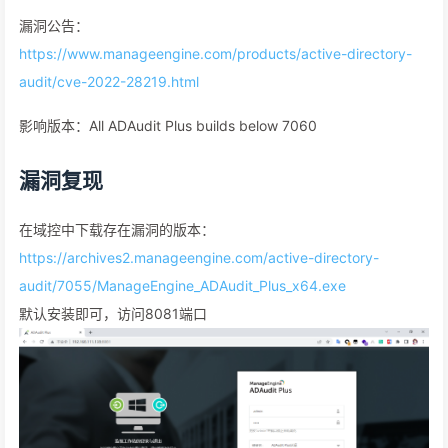
漏洞公告：
https://www.manageengine.com/products/active-directory-
audit/cve-2022-28219.html
影响版本：All ADAudit Plus builds below 7060
漏洞复现
在域控中下载存在漏洞的版本：
https://archives2.manageengine.com/active-directory-
audit/7055/ManageEngine_ADAudit_Plus_x64.exe
默认安装即可，访问8081端口