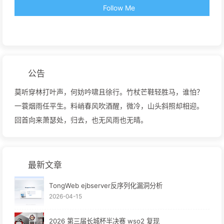
Follow Me
公告
莫听穿林打叶声，何妨吟啸且徐行。竹杖芒鞋轻胜马，谁怕？
一蓑烟雨任平生。料峭春风吹酒醒，微冷，山头斜照却相迎。
回首向来萧瑟处，归去，也无风雨也无晴。
最新文章
TongWeb ejbserver反序列化漏洞分析
2026-04-15
2026 第三届长城杯半决赛 wso2 复现