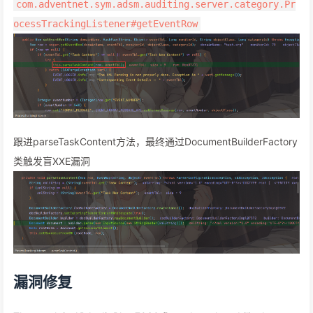
com.adventnet.sym.adsm.auditing.server.category.Pr
ocessTrackingListener#getEventRow
跟进parseTaskContent方法，最终通过DocumentBuilderFactory
类触发盲XXE漏洞
漏洞修复