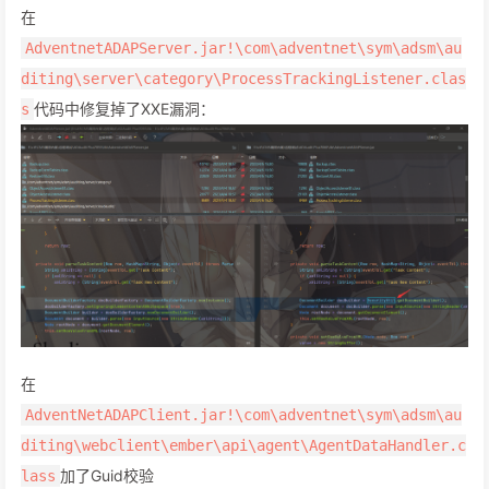
在
AdventnetADAPServer.jar!\com\adventnet\sym\adsm\au
diting\server\category\ProcessTrackingListener.clas
代码中修复掉了XXE漏洞：
s
在
AdventNetADAPClient.jar!\com\adventnet\sym\adsm\au
diting\webclient\ember\api\agent\AgentDataHandler.c
加了Guid校验
lass