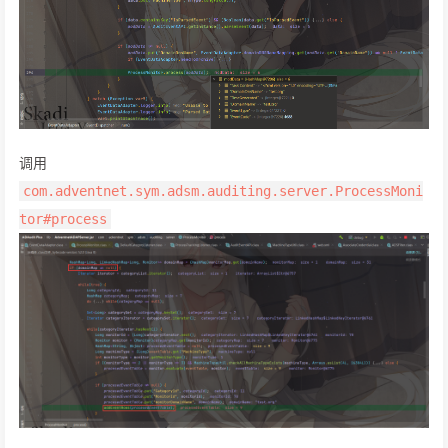
调用
com.adventnet.sym.adsm.auditing.server.ProcessMoni
tor#process