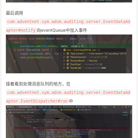
最后调用
com.adventnet.sym.adsm.auditing.server.EventDataAd
向eventQueue中加入事件
apter#notify
接着看到处理消息队列的地方，在
com.adventnet.sym.adsm.auditing.server.EventDataAd
中
apter.EventDispatcher#run