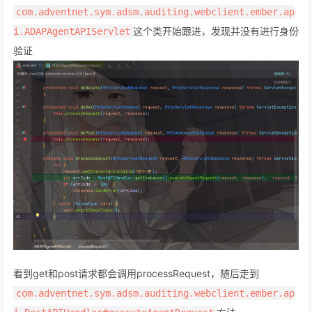
com.adventnet.sym.adsm.auditing.webclient.ember.ap
这个类开始跟进，发现并没有进行身份
i.ADAPAgentAPIServlet
验证
看到get和post请求都会调用processRequest，随后走到
com.adventnet.sym.adsm.auditing.webclient.ember.ap