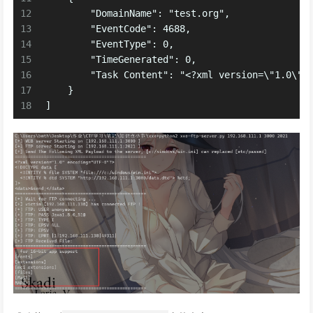
12
        "DomainName": "test.org",
13
        "EventCode": 4688,
14
        "EventType": 0,
15
        "TimeGenerated": 0,
16
        "Task Content": "<?xml version=\"1.0\" 
17
    }
18
]