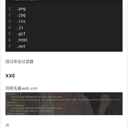
1
.png
2
.jpg
3
.css
4
.js
5
.gif
6
.html
7
.eot
绕过安全过滤器
XXE
同样先看web.xml
从