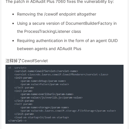
The patch in ADAudit Plus 7060 fixes the vulnerability by:
Removing the /cewolf endpoint altogether
Using a secure version of DocumentBuilderFactory in
the ProcessTrackingListener class
Requiring authentication in the form of an agent GUID
between agents and ADAudit Plus
注释掉了CewolfServlet