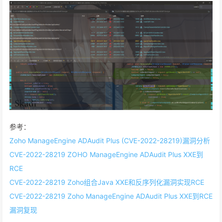
参考：
Zoho ManageEngine ADAudit Plus (CVE-2022-28219)漏洞分析
CVE-2022-28219 ZOHO ManageEngine ADAudit Plus XXE到
RCE
CVE-2022-28219 Zoho组合Java XXE和反序列化漏洞实现RCE
CVE-2022-28219 Zoho ManageEngine ADAudit Plus XXE到RCE
漏洞复现