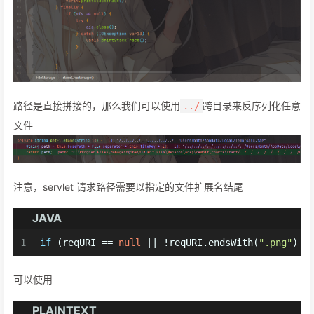
路径是直接拼接的，那么我们可以使用
跨目录来反序列化任意
../
文件
注意，servlet 请求路径需要以指定的文件扩展名结尾
JAVA
1
if
 (reqURI == 
null
 || !reqURI.endsWith(
".png"
) &
可以使用
PLAINTEXT