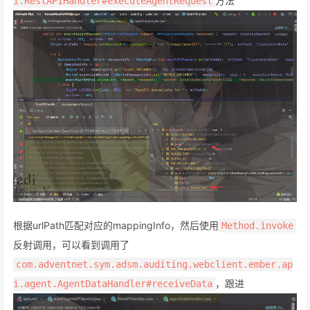
方法
i.RestAPIHandler#executeAgentRequest
根据urlPath匹配对应的mappingInfo，然后使用
Method.invoke
反射调用，可以看到调用了
com.adventnet.sym.adsm.auditing.webclient.ember.ap
，跟进
i.agent.AgentDataHandler#receiveData