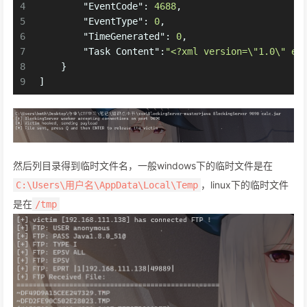
4
"EventCode"
:
4688
,
5
"EventType"
:
0
,
6
"TimeGenerated"
:
0
,
7
"Task Content"
:
"<?xml version=\"1.0\" en
8
}
9
]
然后列目录得到临时文件名，一般windows下的临时文件是在
，linux下的临时文件
C:\Users\用户名\AppData\Local\Temp
是在
/tmp