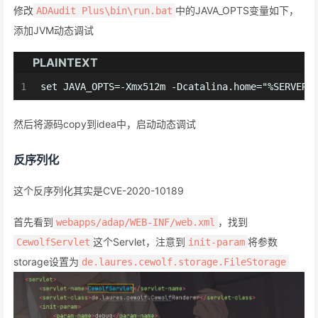
修改
中的JAVA_OPTS变量如下，
ADAudit Plus\bin\run.bat
添加JVM动态调试
PLAINTEXT
1
set JAVA_OPTS=-Xmx512m -Dcatalina.home="%SERVER_
然后将源码copy到idea中，启动动态调试
反序列化
这个反序列化其实是CVE-2020-10189
首先看到
，找到
webapps/adap/WEB-INF/web.xml
这个Servlet，注意到
将参数
CewolfServlet
init-param
storage设置为
de.laures.cewolf.storage.FileStorage