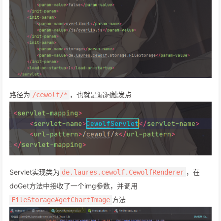
路径为
，也就是漏洞触发点
/cewolf/*
Servlet实现类为
，在
de.laures.cewolf.CewolfRenderer
doGet方法中接收了一个img参数，并调用
方法
FileStorage#getChartImage