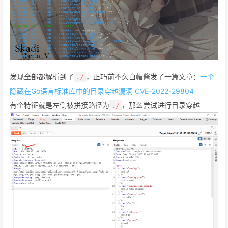
发现全部都解析到了
，正巧前不久白帽酱发了一篇文章：
一个
./
隐藏在Go语言标准库中的目录穿越漏洞 CVE-2022-29804
有个特征就是左侧被拼接路径为
，那么尝试进行目录穿越
./