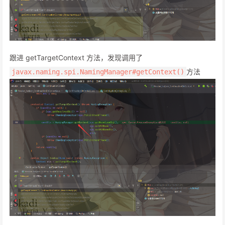
跟进 getTargetContext 方法，发现调用了
方法
javax.naming.spi.NamingManager#getContext()