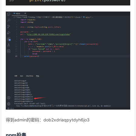
得到admin的密码：dob2xdriaqpytdyh6jo3
npm投毒