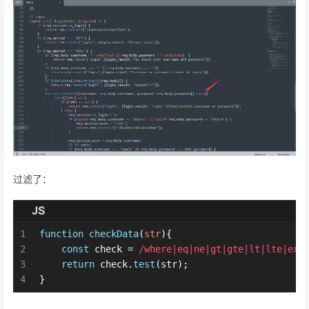
过滤了：
JS
1
function
checkData
(
str
){
2
const
 check = 
/where|eq|ne|gt|gte|lt|lte|exi
3
return
 check.
test
(str);
4
}