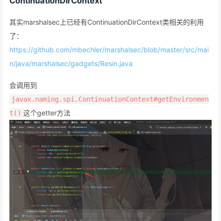
ContinuationDirContext
其实marshalsec上已经有ContinuationDirContext类相关的利用
了：
https://github.com/mbechler/marshalsec/blob/master/src/mai
n/java/marshalsec/gadgets/Resin.java
会调用到
javax.naming.spi.ContinuationContext#getEnvironmen
这个getter方法
t()