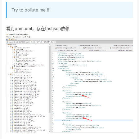
Try to pollute me !!!
看到pom.xml，存在fastjson依赖