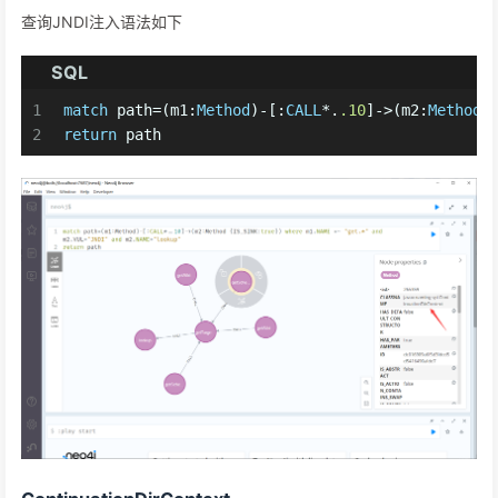
查询JNDI注入语法如下
SQL
1
match
 path
=
(m1:
Method
)
-
[:
CALL
*
.
.10
]
-
>
(m2:
Method
 
2
return
 path