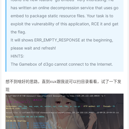
has written an online decompression service that uses go
embed to package static resource files. Your task is to
exploit the vulnerability of this application, RCE it and get
the flag.
It will shows ERR_EMPTY_RESPONSE at the beginning,
please wait and refresh!
HINTS:
The Gamebox of d3go cannot connect to the Internet.
想不到啥好的思路，直到xux跟我说可以扫目录看看，试了一下发
现