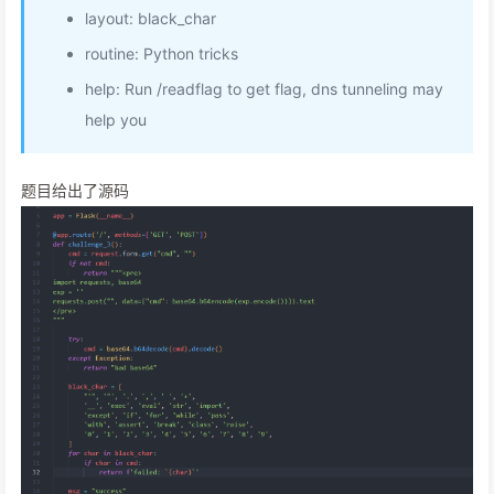
layout: black_char
routine: Python tricks
help: Run /readflag to get flag, dns tunneling may
help you
题目给出了源码