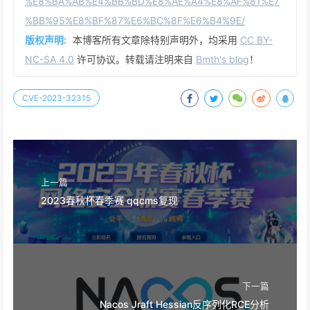
%E8%BA%AB%E4%BB%BD%E8%AE%A4%E8%AF%81%E7
%BB%95%E8%BF%87%E6%BC%8F%E6%B4%9E/
版权声明:
本博客所有文章除特别声明外，均采用
CC BY-
NC-SA 4.0
许可协议。转载请注明来自
Bmth's blog
！
CVE-2023-32315
上一篇
2023春秋杯春季赛 qqcms复现
下一篇
Nacos Jraft Hessian反序列化RCE分析