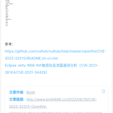
参考：
https://github.com/vulhub/vulhub/blob/master/openfire/CVE-
2023-32315/README.zh-cn.md
Eclipse Jetty WEB-INF敏感信息泄露漏洞分析（CVE-2021-
28164/CVE-2021-34429）
文章作者:
Bmth
文章链接:
http://www.bmth666.cn/2023/06/19/CVE-
2023-32315-Openfire-