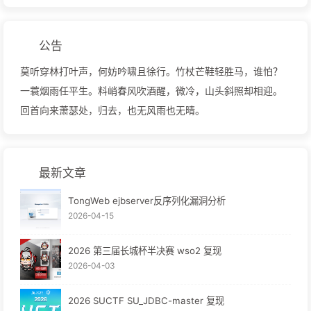
公告
莫听穿林打叶声，何妨吟啸且徐行。竹杖芒鞋轻胜马，谁怕？
一蓑烟雨任平生。料峭春风吹酒醒，微冷，山头斜照却相迎。
回首向来萧瑟处，归去，也无风雨也无晴。
最新文章
TongWeb ejbserver反序列化漏洞分析
2026-04-15
2026 第三届长城杯半决赛 wso2 复现
2026-04-03
2026 SUCTF SU_JDBC-master 复现