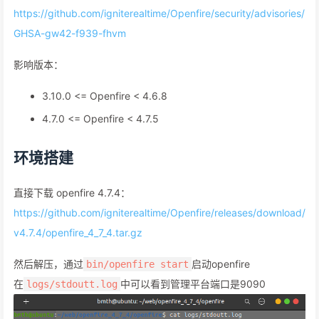
https://github.com/igniterealtime/Openfire/security/advisories/
GHSA-gw42-f939-fhvm
影响版本：
3.10.0 <= Openfire < 4.6.8
4.7.0 <= Openfire < 4.7.5
环境搭建
直接下载 openfire 4.7.4：
https://github.com/igniterealtime/Openfire/releases/download/
v4.7.4/openfire_4_7_4.tar.gz
然后解压，通过
启动openfire
bin/openfire start
在
中可以看到管理平台端口是9090
logs/stdoutt.log