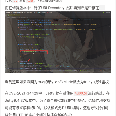
包含
或者
，那么就返回true
..
%2e
而在修复版本中进行了URLDecoder，然后再判断是否存在
..
看到这里如果返回为true的话，doExclude就会为true，绕过鉴权
在CVE-2021-34429中，Jetty 就有过使用
进行绕过，在
%u002e
Jetty9.4.37版本中，为了符合RFC3986中的规范，选择性地支持
可能有歧义解释的URI，默认模式允许URL编码，这也导致我们可
以使用UTF-16字符来绕过路径穿越的防护