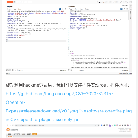
成功利用hackme登录后，我们可以安装插件实现rce，插件地址：
https://github.com/tangxiaofeng7/CVE-2023-32315-
Openfire-
Bypass/releases/download/v0.1/org.jivesoftware.openfire.plug
in.CVE-openfire-plugin-assembly.jar