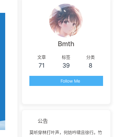
Bmth
文章
标签
分类
71
39
8
Follow Me
公告
莫听穿林打叶声，何妨吟啸且徐行。竹