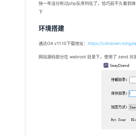
快一年没分析过php反序列化了，恰巧前不久看到烽
下
环境搭建
通达OA v11.10下载地址：
https://cdndown.tongd
网站源码部分在 webroot 目录下，使用了 zend 对