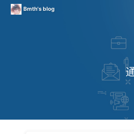
Bmth's blog
通