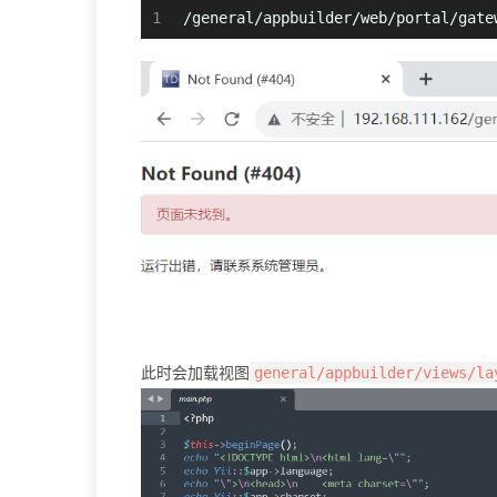
1
/general/appbuilder/web/portal/gate
此时会加载视图
general/appbuilder/views/la