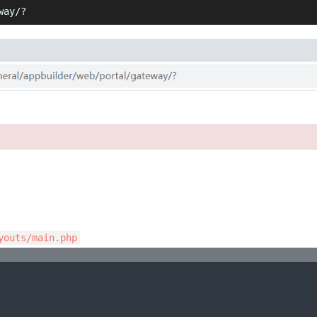
way/?
youts/main.php