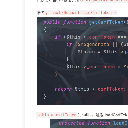
跟进
yii\web\Request::getCsrfToken()
为null时，触发 loadCsrfTo
$this->_csrfToken