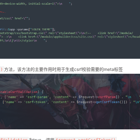
方法，该方法的主要作用时用于生成csrf校验需要的meta标签
()
为true，调用
fValidation
$request->getCsrfToken()