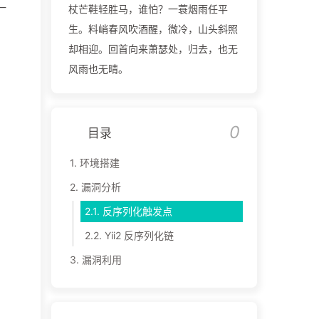
一
杖芒鞋轻胜马，谁怕？一蓑烟雨任平
生。料峭春风吹酒醒，微冷，山头斜照
却相迎。回首向来萧瑟处，归去，也无
风雨也无晴。
0
目录
1.
环境搭建
2.
漏洞分析
2.1.
反序列化触发点
2.2.
Yii2 反序列化链
3.
漏洞利用