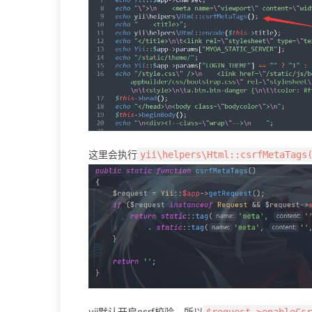
这里会执行
yii\helpers\Html::csrfMetaTags
yii默认开启csrf校验，所以
$request->enableCsr