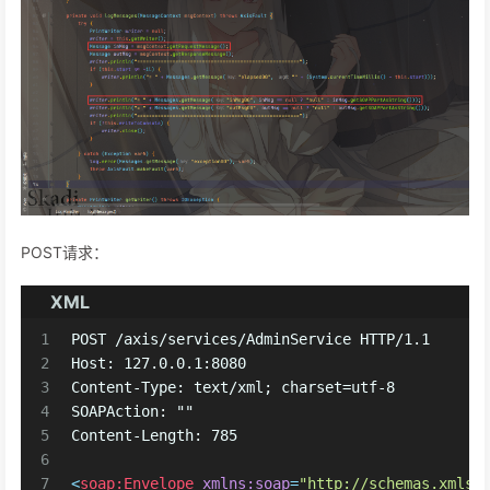
POST请求：
XML
1
POST /axis/services/AdminService HTTP/1.1
2
Host: 127.0.0.1:8080
3
Content-Type: text/xml; charset=utf-8
4
SOAPAction: ""
5
Content-Length: 785
6
7
<
soap:Envelope
xmlns:soap
=
"http://schemas.xmlso