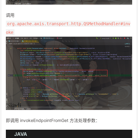
调用
org.apache.axis.transport.http.QSMethodHandler#inv
oke
即调用 invokeEndpointFromGet 方法处理参数：
JAVA