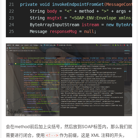
21
private
void
invokeEndpointFromGet
(MessageConte
22
String
body
=
"<"
 + method + 
">"
 + args + 
"
23
String
msgtxt
=
"<SOAP-ENV:Envelope xmlns:S
24
ByteArrayInputStream
istream
=
new
ByteArra
25
Message
responseMsg
=
null
;
会在method前后加上尖括号，然后放到SOAP标签内，那么我们就
需要进行闭合，使用
作为前缀，这是 XML 注释的开头，
<!-->