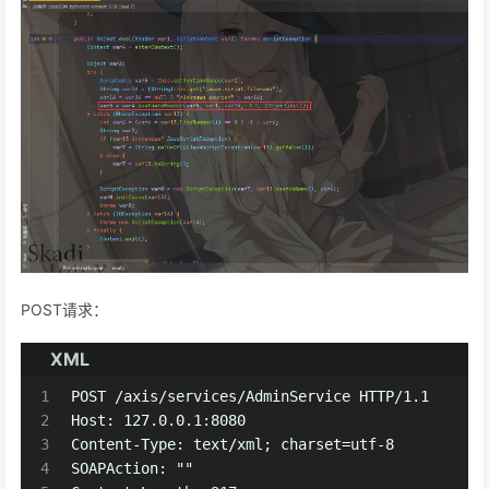
POST请求：
XML
1
POST /axis/services/AdminService HTTP/1.1
2
Host: 127.0.0.1:8080
3
Content-Type: text/xml; charset=utf-8
4
SOAPAction: ""