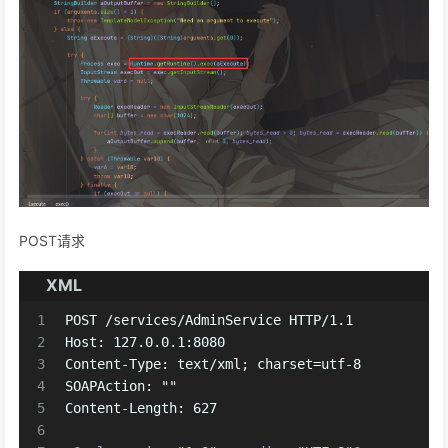
POST请求
XML
1
POST /services/AdminService HTTP/1.1
2
Host: 127.0.0.1:8080
3
Content-Type: text/xml; charset=utf-8
4
SOAPAction: ""
5
Content-Length: 627
6