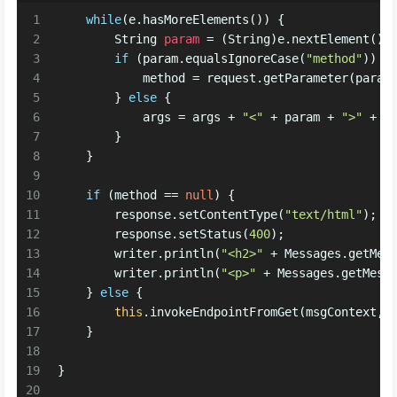
1
while
(e.hasMoreElements()) {
2
String
param
=
 (String)e.nextElement();
3
if
 (param.equalsIgnoreCase(
"method"
)) {
4
            method = request.getParameter(param
5
        } 
else
 {
6
            args = args + 
"<"
 + param + 
">"
 + r
7
        }
8
    }
9
10
if
 (method == 
null
) {
11
        response.setContentType(
"text/html"
);
12
        response.setStatus(
400
);
13
        writer.println(
"<h2>"
 + Messages.getMes
14
        writer.println(
"<p>"
 + Messages.getMess
15
    } 
else
 {
16
this
.invokeEndpointFromGet(msgContext, 
17
    }
18
19
}
20