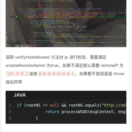
调用 verifyHostAllowed 方法对 ip 进行检验，需要满足
enableRemoteAdmin 为true，如果不满足那么需要 remoteIP 为
或者
，如果都不是则直接 throw
127.0.0.1
0:0:0:0:0:0:0:1
抛出异常
JAVA
1
if
 (rootNS != 
null
 && rootNS.equals(
"http://xml.
2
return
 processWSDD(msgContext, engin
3
        }