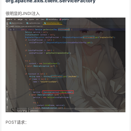
org.apache.axis.client.ServiceFactory
很明显的JNDI注入
POST请求：