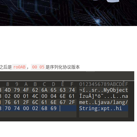
换之后是
，
是序列化协议版本
ro0AB
00 05