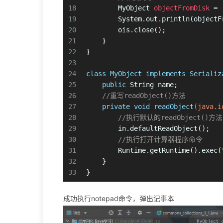
18
MyObject
objectFromDisk
=
 
19
        System.out.println(objectF
20
        ois.close();
21
    }
22
}
23
24
class
MyObject
implements
Serializ
25
public
 String name;
26
//重写readObject()方法
27
private
void
readObject
(java.i
28
//执行默认的readObject()方法
29
        in.defaultReadObject();
30
//执行打开计算器程序命令
31
        Runtime.getRuntime().exec(
32
    }
33
}
成功执行notepad命令，弹出记事本