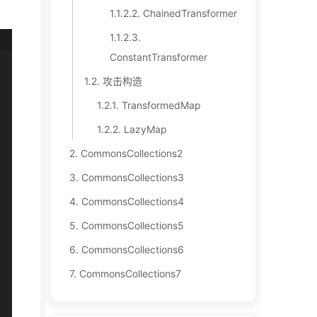
1.1.2.2.
ChainedTransformer
1.1.2.3.
ConstantTransformer
1.2.
攻击构造
1.2.1.
TransformedMap
1.2.2.
LazyMap
2.
CommonsCollections2
3.
CommonsCollections3
4.
CommonsCollections4
5.
CommonsCollections5
6.
CommonsCollections6
7.
CommonsCollections7