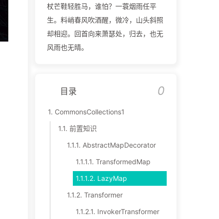
杖芒鞋轻胜马，谁怕？一蓑烟雨任平
生。料峭春风吹酒醒，微冷，山头斜照
却相迎。回首向来萧瑟处，归去，也无
风雨也无晴。
0
目录
1.
CommonsCollections1
1.1.
前置知识
1.1.1.
AbstractMapDecorator
1.1.1.1.
TransformedMap
1.1.1.2.
LazyMap
1.1.2.
Transformer
1.1.2.1.
InvokerTransformer