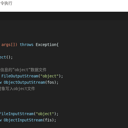
命令执行
 args[])
throws
 Exception{
ect
();
息的”object”数据文件
FileOutputStream
(
"object"
);
w
ObjectOutputStream
(fos);
j对象写入object文件
FileInputStream
(
"object"
);
w
ObjectInputStream
(fis);