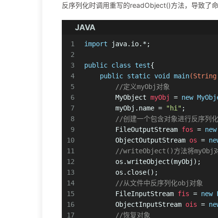
反序列化时调用重写的readObject()方法，导致了
JAVA
1
import
 java.io.*;
2
3
public
class
test
{
4
public
static
void
main
(String
5
//定义myObj对象
6
MyObject
myObj
=
new
MyObj
7
        myObj.name = 
"hi"
;
8
//创建一个包含对象进行反序列化信
9
FileOutputStream
fos
=
new
10
ObjectOutputStream
os
=
ne
11
//writeObject()方法将myOb
12
        os.writeObject(myObj);
13
        os.close();
14
//从文件中反序列化obj对象
15
FileInputStream
fis
=
new
16
ObjectInputStream
ois
=
ne
17
//恢复对象