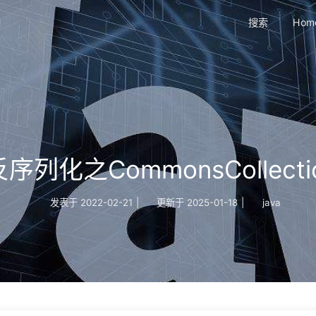
搜索
Hom
a反序列化之CommonsCollecti
发表于
2022-02-21
|
更新于
2025-01-18
|
java