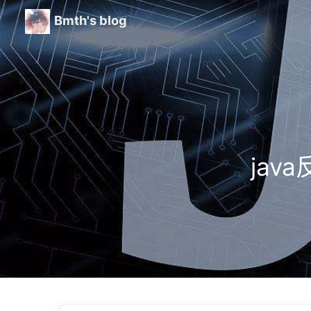
Bmth's blog
jav