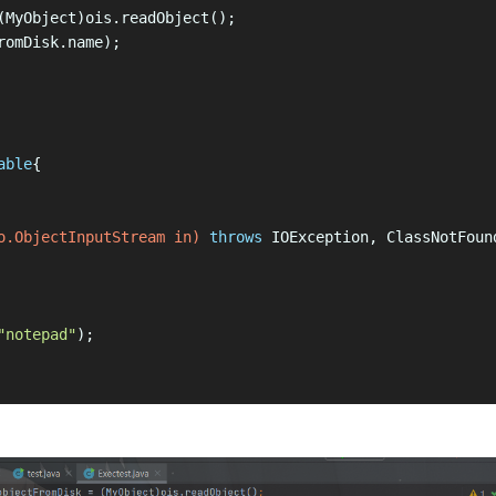
(MyObject)ois.readObject();
romDisk.name);
able
{
o.ObjectInputStream in)
throws
 IOException, ClassNotFoun
"notepad"
);