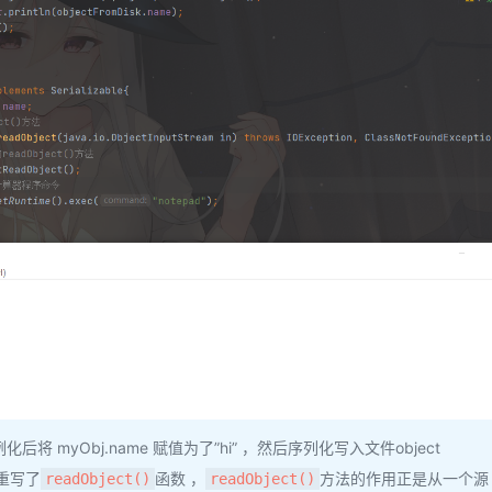
例化后将 myObj.name 赋值为了”hi” ，然后序列化写入文件object
重写了
函数 ，
方法的作用正是从一个源
readObject()
readObject()