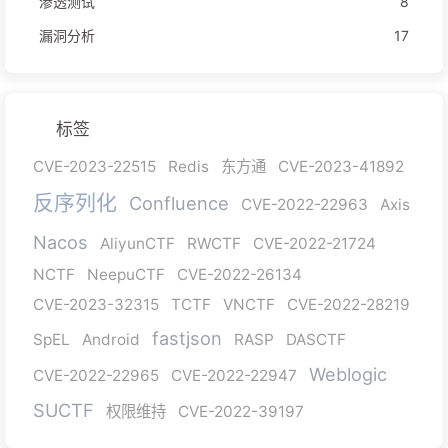
渗透测试
8
漏洞分析
17
标签
CVE-2023-22515
Redis
东方通
CVE-2023-41892
反序列化
Confluence
CVE-2022-22963
Axis
Nacos
AliyunCTF
RWCTF
CVE-2022-21724
NCTF
NeepuCTF
CVE-2022-26134
CVE-2023-32315
TCTF
VNCTF
CVE-2022-28219
fastjson
SpEL
Android
RASP
DASCTF
Weblogic
CVE-2022-22965
CVE-2022-22947
SUCTF
权限维持
CVE-2022-39197