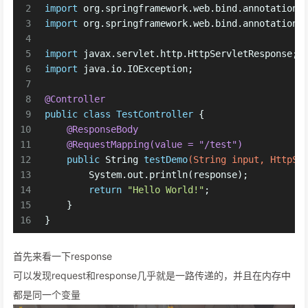
2
import
 org.springframework.web.bind.annotation.
3
import
 org.springframework.web.bind.annotation.
4
5
import
 javax.servlet.http.HttpServletResponse;
6
import
 java.io.IOException;
7
8
@Controller
9
public
class
TestController
 {
10
@ResponseBody
11
@RequestMapping(value = "/test")
12
public
 String 
testDemo
(String input, HttpSe
13
        System.out.println(response);
14
return
"Hello World!"
;
15
    }
16
}
首先来看一下response
可以发现request和response几乎就是一路传递的，并且在内存中
都是同一个变量