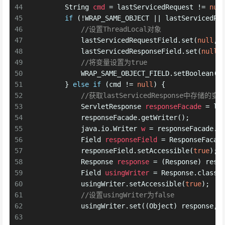
44
String
cmd
=
 lastServicedRequest != 
nul
45
if
 (!WRAP_SAME_OBJECT || lastServicedRe
46
//设置ThreadLocal对象
47
            lastServicedRequestField.set(
null
, 
48
            lastServicedResponseField.set(
null
,
49
//将变量设置为true
50
            WRAP_SAME_OBJECT_FIELD.setBoolean(
n
51
        } 
else
if
 (cmd != 
null
) {
52
//获取lastServicedResponse中存储的变
53
ServletResponse
responseFacade
=
 la
54
            responseFacade.getWriter();
55
            java.io.
Writer
w
=
 responseFacade.g
56
Field
responseField
=
 ResponseFacad
57
            responseField.setAccessible(
true
);
58
Response
response
=
 (Response) resp
59
Field
usingWriter
=
 Response.class.
60
            usingWriter.setAccessible(
true
);
61
//设置usingWriter为false
62
            usingWriter.set((Object) response, 
63