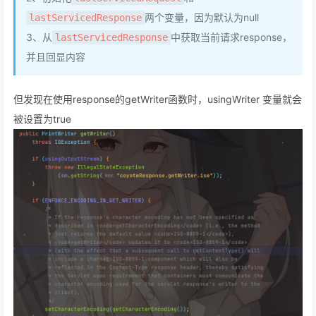
两个变量，因为默认为null
lastServicedResponse
3、从
中获取当前请求response，
lastServicedResponse
并且回显内容
但发现在使用response的getWriter函数时，usingWriter 变量就会
被设置为true