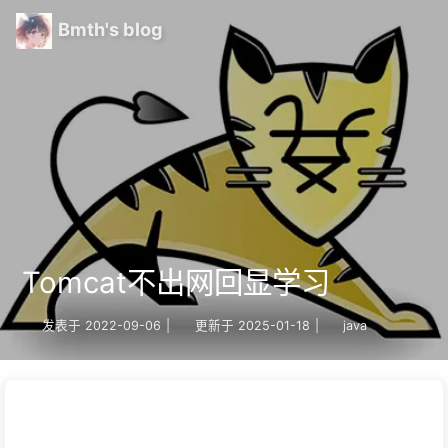
Bmth's blog
Tomcat不出网回显学习
发表于
2022-09-06
|
更新于
2025-01-18
|
java