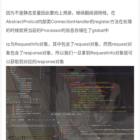
因为不是静态变量因此要向上溯源，继续翻阅调用栈，在
AbstractProtcol内部类ConnectionHandler的register方法在处理
的时候就将当前的Processor的信息存储在了global中
rp为RequestInfo对象，其中包含了request对象，然而request对
象包含了response对象，所以我们一旦拿到RequestInfo对象就可
以获取到对应的response对象