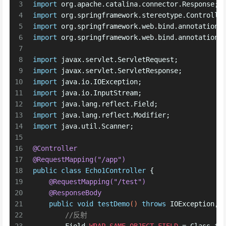
3
import
 org.apache.catalina.connector.Response;
4
import
 org.springframework.stereotype.Controlle
5
import
 org.springframework.web.bind.annotation.
6
import
 org.springframework.web.bind.annotation.
7
8
import
 javax.servlet.ServletRequest;
9
import
 javax.servlet.ServletResponse;
10
import
 java.io.IOException;
11
import
 java.io.InputStream;
12
import
 java.lang.reflect.Field;
13
import
 java.lang.reflect.Modifier;
14
import
 java.util.Scanner;
15
16
@Controller
17
@RequestMapping("/app")
18
public
class
Echo1Controller
 {
19
@RequestMapping("/test")
20
@ResponseBody
21
public
void
testDemo
()
throws
 IOException, 
22
//反射