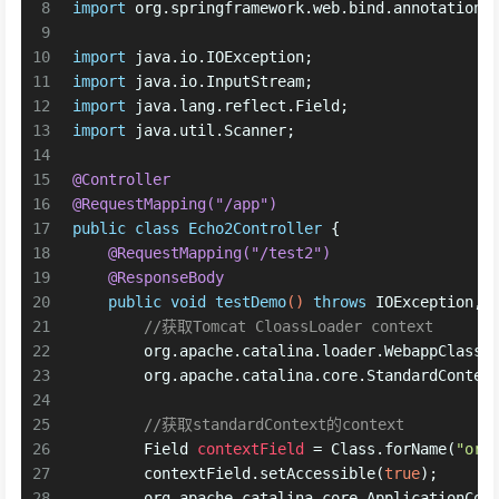
8
import
 org.springframework.web.bind.annotation.
9
10
import
 java.io.IOException;
11
import
 java.io.InputStream;
12
import
 java.lang.reflect.Field;
13
import
 java.util.Scanner;
14
15
@Controller
16
@RequestMapping("/app")
17
public
class
Echo2Controller
 {
18
@RequestMapping("/test2")
19
@ResponseBody
20
public
void
testDemo
()
throws
 IOException, 
21
//获取Tomcat CloassLoader context
22
        org.apache.catalina.loader.
WebappClassL
23
        org.apache.catalina.core.
StandardContex
24
25
//获取standardContext的context
26
Field
contextField
=
 Class.forName(
"org
27
        contextField.setAccessible(
true
);
28
        org.apache.catalina.core.
ApplicationCon