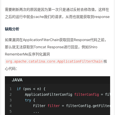
需要刷新两次的原因是因为第一次只是通过反射去修改值，这样在
之后的运行中就会cache我们的请求，从而也就能获取到response
缺陷分析
如果漏洞在ApplicationFilterChain获取回显Response代码之前，
那么就无法获取到Tomcat Response进行回显，例如Shiro
RememberMe反序列化漏洞
核
org.apache.catalina.core.ApplicationFilterChain
心代码：
JAVA
1
if
 (pos < n) {
2
ApplicationFilterConfig
filterConfig
=
 filt
3
try
 {
4
Filter
filter
=
 filterConfig.getFilter(
5
        ...