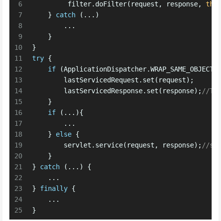
6
         filter.doFilter(request, response, 
thi
7
    } 
catch
 (...)
8
        ...
9
    }
10
}
11
try
 {
12
if
 (ApplicationDispatcher.WRAP_SAME_OBJECT)
13
        lastServicedRequest.set(request);
14
        lastServicedResponse.set(response);
//T
15
    }
16
if
 (...){
17
        ...
18
    } 
else
 {
19
        servlet.service(request, response);
//se
20
    }
21
} 
catch
 (...) {
22
    ...
23
} 
finally
 {
24
    ...
25
}