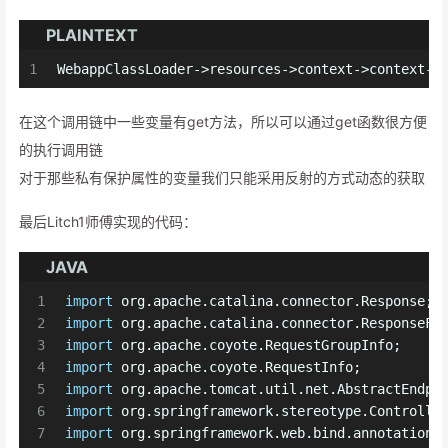
PLAINTEXT
1
WebappClassLoader->resources->context->context->
在这个调用链中一些变量有get方法，所以可以通过get函数很方便
的执行调用链
对于那些私有保护属性的变量我们只能采用反射的方式动态的获取
最后Litch1师傅实现的代码：
JAVA
1
import
 org.apache.catalina.connector.Response;
2
import
 org.apache.catalina.connector.ResponseFa
3
import
 org.apache.coyote.RequestGroupInfo;
4
import
 org.apache.coyote.RequestInfo;
5
import
 org.apache.tomcat.util.net.AbstractEndpo
6
import
 org.springframework.stereotype.Controlle
7
import
 org.springframework.web.bind.annotation.