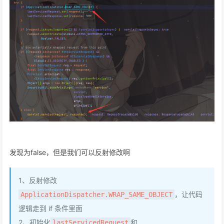
发现为false，但是我们可以反射修改啊
1、反射修改
，让代码
ApplicationDispatcher.WRAP_SAME_OBJECT
逻辑走到 if 条件里面
2、初始化
和
lastServicedRequest