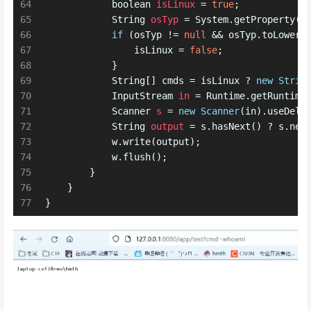
64
boolean
isLinux
=
true
;
65
String
osTyp
=
 System.getProperty(
"
66
if
 (osTyp != 
null
 && osTyp.toLowerC
67
                isLinux = 
false
;
68
            }
69
            String[] cmds = isLinux ? 
new
Strin
70
InputStream
in
=
 Runtime.getRuntime
71
Scanner
s
=
new
Scanner
(in).useDeli
72
String
output
=
 s.hasNext() ? s.nex
73
            w.write(output);
74
            w.flush();
75
        }
76
    }
77
}