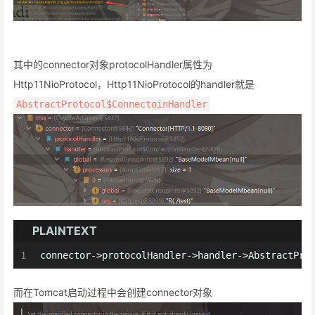
其中的connector对象protocolHandler属性为
Http11NioProtocol，Http11NioProtocol的handler就是
AbstractProtocol$ConnectoinHandler
PLAINTEXT
1
connector->protocolHandler->handler->AbstractPro
而在Tomcat启动过程中会创建connector对象