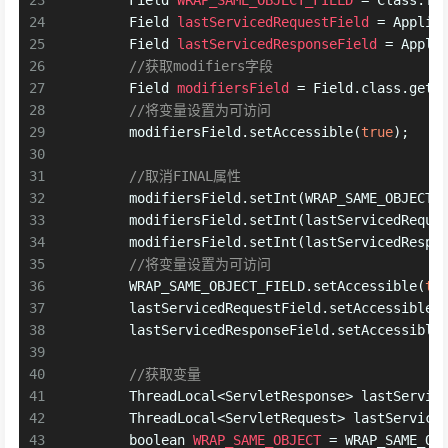
23
Field
WRAP_SAME_OBJECT_FIELD
=
 Class.fo
24
Field
lastServicedRequestField
=
 Applic
25
Field
lastServicedResponseField
=
 Appli
26
//获取modifiers字段
27
Field
modifiersField
=
 Field.class.getD
28
//将变量设置为可访问
29
        modifiersField.setAccessible(
true
);
30
31
//取消FINAL属性
32
        modifiersField.setInt(WRAP_SAME_OBJECT_
33
        modifiersField.setInt(lastServicedReque
34
        modifiersField.setInt(lastServicedRespo
35
//将变量设置为可访问
36
        WRAP_SAME_OBJECT_FIELD.setAccessible(
tr
37
        lastServicedRequestField.setAccessible(
38
        lastServicedResponseField.setAccessible
39
40
//获取变量
41
        ThreadLocal<ServletResponse> lastServic
42
        ThreadLocal<ServletRequest> lastService
43
boolean
WRAP_SAME_OBJECT
=
 WRAP_SAME_OB