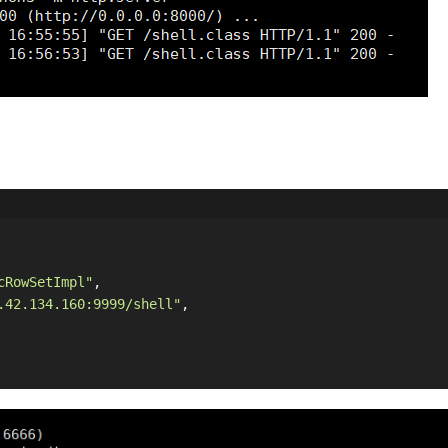
cRowSetImpl"
,
.42.134.160:9999/shell"
,