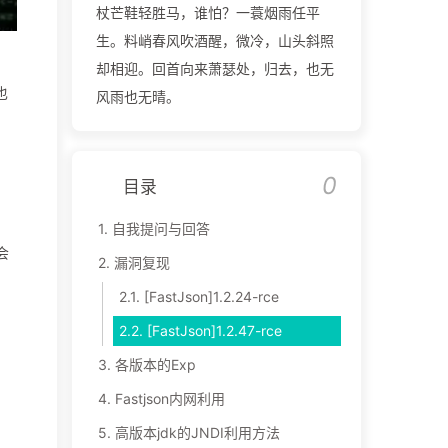
杖芒鞋轻胜马，谁怕？一蓑烟雨任平
生。料峭春风吹酒醒，微冷，山头斜照
却相迎。回首向来萧瑟处，归去，也无
也
风雨也无晴。
0
目录
1.
自我提问与回答
会
2.
漏洞复现
2.1.
[FastJson]1.2.24-rce
2.2.
[FastJson]1.2.47-rce
3.
各版本的Exp
4.
Fastjson内网利用
5.
高版本jdk的JNDI利用方法