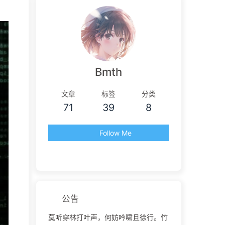
Bmth
文章
标签
分类
71
39
8
Follow Me
公告
莫听穿林打叶声，何妨吟啸且徐行。竹