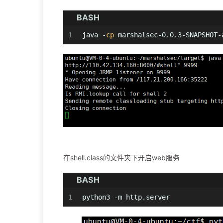
BASH
1
java -
cp
 marshalsec-0.0.3-SNAPSHOT-
在shell.class的文件夹下开启web服务
BASH
1
python3 -m http.server