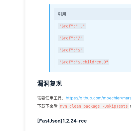
引用
"$ref":".."
"$ref":"@"
"$ref":"$"
"$ref":"$.children.0"
漏洞复现
需要使用工具：
https://github.com/mbechler/mar
下载下来后
mvn clean package -DskipTests
[FastJson]1.2.24-rce