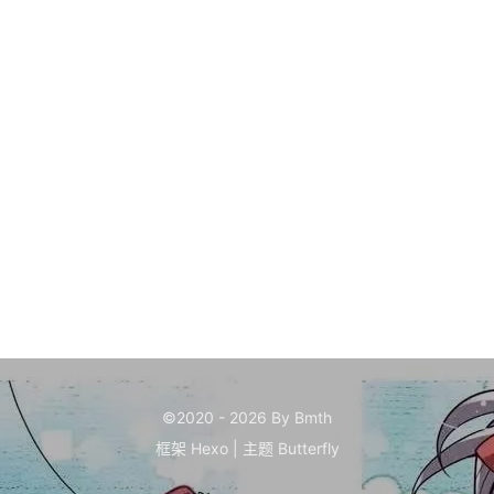
©2020 - 2026 By Bmth
框架
Hexo
|
主题
Butterfly