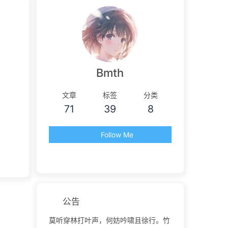
Bmth
文章
标签
分类
71
39
8
Follow Me
公告
莫听穿林打叶声，何妨吟啸且徐行。竹