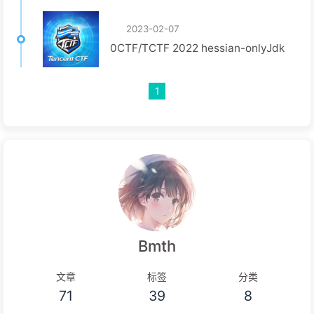
2023-02-07
0CTF/TCTF 2022 hessian-onlyJdk
1
Bmth
文章
标签
分类
71
39
8