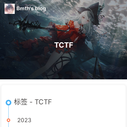
Bmth's blog
TCTF
标签 - TCTF
2023