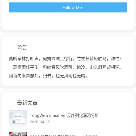
Follow Me
公告
莫听穿林打叶声，何妨吟啸且徐行。竹杖芒鞋轻胜马，谁怕？
一蓑烟雨任平生。料峭春风吹酒醒，微冷，山头斜照却相迎。
回首向来萧瑟处，归去，也无风雨也无晴。
最新文章
TongWeb ejbserver反序列化漏洞分析
2026-04-15