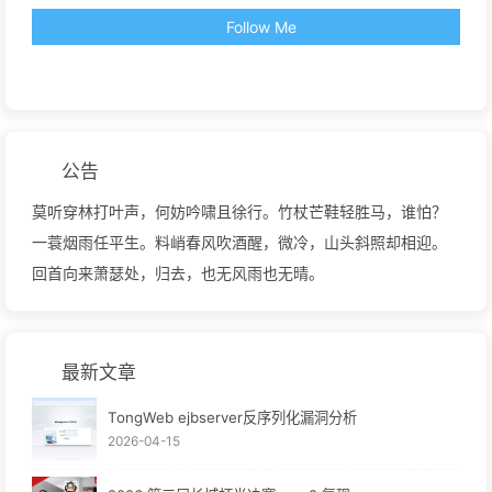
Follow Me
公告
莫听穿林打叶声，何妨吟啸且徐行。竹杖芒鞋轻胜马，谁怕？
一蓑烟雨任平生。料峭春风吹酒醒，微冷，山头斜照却相迎。
回首向来萧瑟处，归去，也无风雨也无晴。
最新文章
TongWeb ejbserver反序列化漏洞分析
2026-04-15