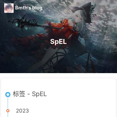
Bmth's blog
SpEL
标签 - SpEL
2023