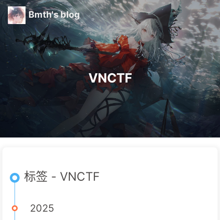
Bmth's blog
VNCTF
标签 - VNCTF
2025