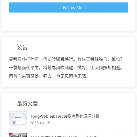
Follow Me
公告
莫听穿林打叶声，何妨吟啸且徐行。竹杖芒鞋轻胜马，谁怕？
一蓑烟雨任平生。料峭春风吹酒醒，微冷，山头斜照却相迎。
回首向来萧瑟处，归去，也无风雨也无晴。
最新文章
TongWeb ejbserver反序列化漏洞分析
2026-04-15